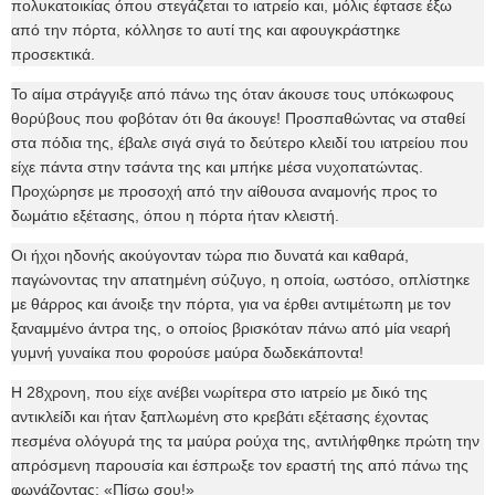
πολυκατοικίας όπου στεγάζεται το ιατρείο και, μόλις έφτασε έξω
από την πόρτα, κόλλησε το αυτί της και αφουγκράστηκε
προσεκτικά.
Το αίμα στράγγιξε από πάνω της όταν άκουσε τους υπόκωφους
θορύβους που φοβόταν ότι θα άκουγε! Προσπαθώντας να σταθεί
στα πόδια της, έβαλε σιγά σιγά το δεύτερο κλειδί του ιατρείου που
είχε πάντα στην τσάντα της και μπήκε μέσα νυχοπατώντας.
Προχώρησε με προσοχή από την αίθουσα αναμονής προς το
δωμάτιο εξέτασης, όπου η πόρτα ήταν κλειστή.
Οι ήχοι ηδονής ακούγονταν τώρα πιο δυνατά και καθαρά,
παγώνοντας την απατημένη σύζυγο, η οποία, ωστόσο, οπλίστηκε
με θάρρος και άνοιξε την πόρτα, για να έρθει αντιμέτωπη με τον
ξαναμμένο άντρα της, ο οποίος βρισκόταν πάνω από μία νεαρή
γυμνή γυναίκα που φορούσε μαύρα δωδεκάποντα!
Η 28χρονη, που είχε ανέβει νωρίτερα στο ιατρείο με δικό της
αντικλείδι και ήταν ξαπλωμένη στο κρεβάτι εξέτασης έχοντας
πεσμένα ολόγυρά της τα μαύρα ρούχα της, αντιλήφθηκε πρώτη την
απρόσμενη παρουσία και έσπρωξε τον εραστή της από πάνω της
φωνάζοντας: «Πίσω σου!»