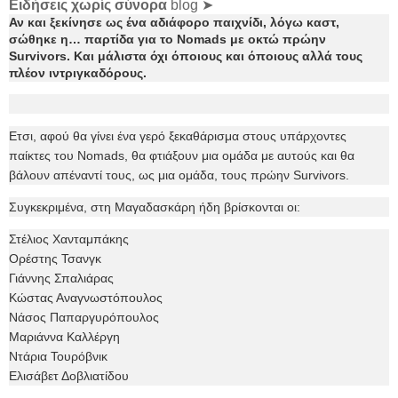
Ειδήσεις χωρίς σύνορα
blog ➤
Αν και ξεκίνησε ως ένα αδιάφορο παιχνίδι, λόγω καστ,
σώθηκε η… παρτίδα για το Nomads με οκτώ πρώην
Survivors. Και μάλιστα όχι όποιους και όποιους αλλά τους
πλέον ιντριγκαδόρους.
Ετσι, αφού θα γίνει ένα γερό ξεκαθάρισμα στους υπάρχοντες
παίκτες του Nomads, θα φτιάξουν μια ομάδα με αυτούς και θα
βάλουν απέναντί τους, ως μια ομάδα, τους πρώην Survivors.
Συγκεκριμένα, στη Μαγαδασκάρη ήδη βρίσκονται οι:
Στέλιος Χανταμπάκης
Ορέστης Τσανγκ
Γιάννης Σπαλιάρας
Κώστας Αναγνωστόπουλος
Νάσος Παπαργυρόπουλος
Μαριάννα Καλλέργη
Ντάρια Τουρόβνικ
Ελισάβετ Δοβλιατίδου