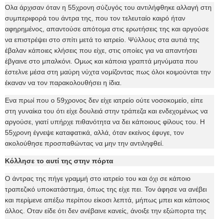
Ολα άρχισαν όταν η 55χρονη σύζυγός του αντιλήφθηκε αλλαγή στη
συμπεριφορά του άντρα της, που τον τελευταίο καιρό ήταν
αφηρημένος, απαντούσε απότομα στις ερωτήσεις της και αργούσε
να επιστρέψει στο σπίτι μετά το ιατρείο. Ψύλλους στα αυτιά της
έβαλαν κάποιες κλήσεις που είχε, στις οποίες για να απαντήσει
έβγαινε στο μπαλκόνι. Ομως και κάποια γραπτά μηνύματα που
έστελνε μέσα στη μαύρη νύχτα νομίζοντας πως όλοι κοιμούνται την
έκαναν να τον παρακολουθήσει η ίδια.
Ενα πρωί που ο 59χρονος δεν είχε ιατρείο ούτε νοσοκομείο, είπε
στη γυναίκα του ότι είχε δουλειά στην τράπεζα και ενδεχομένως να
αργούσε, γιατί υπήρχε πιθανότητα να δει κάποιους φίλους του. Η
55χρονη έγνεψε καταφατικά, αλλά, όταν εκείνος έφυγε, τον
ακολούθησε προσπαθώντας να μην την αντιληφθεί.
Κόλλησε το αυτί της στην πόρτα
Ο άντρας της πήγε γραμμή στο ιατρείο του και όχι σε κάποιο
τραπεζικό υποκατάστημα, όπως της είχε πει. Τον άφησε να ανέβει
και περίμενε απέξω περίπου είκοσι λεπτά, μήπως μπει και κάποιος
άλλος. Οταν είδε ότι δεν ανέβαινε κανείς, άνοιξε την εξώπορτα της