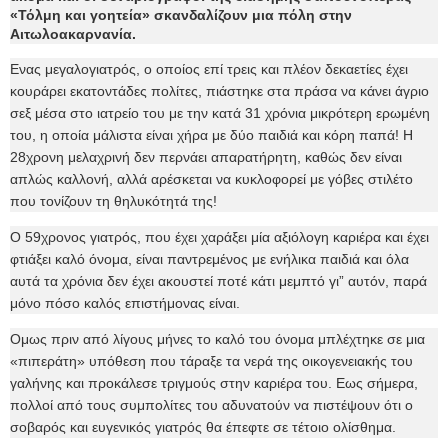
«Τόλμη και γοητεία» σκανδαλίζουν μια πόλη στην
Αιτωλοακαρνανία.
Ενας μεγαλογιατρός, ο οποίος επί τρεις και πλέον δεκαετίες έχει
κουράρει εκατοντάδες πολίτες, πιάστηκε στα πράσα να κάνει άγριο
σεξ μέσα στο ιατρείο του με την κατά 31 χρόνια μικρότερη ερωμένη
του, η οποία μάλιστα είναι χήρα με δύο παιδιά και κόρη παπά! Η
28χρονη μελαχρινή δεν περνάει απαρατήρητη, καθώς δεν είναι
απλώς καλλονή, αλλά αρέσκεται να κυκλοφορεί με γόβες στιλέτο
που τονίζουν τη θηλυκότητά της!
Ο 59χρονος γιατρός, που έχει χαράξει μία αξιόλογη καριέρα και έχει
φτιάξει καλό όνομα, είναι παντρεμένος με ενήλικα παιδιά και όλα
αυτά τα χρόνια δεν έχει ακουστεί ποτέ κάτι μεμπτό γι” αυτόν, παρά
μόνο πόσο καλός επιστήμονας είναι.
Ομως πριν από λίγους μήνες το καλό του όνομα μπλέχτηκε σε μια
«πιπεράτη» υπόθεση που τάραξε τα νερά της οικογενειακής του
γαλήνης και προκάλεσε τριγμούς στην καριέρα του. Εως σήμερα,
πολλοί από τους συμπολίτες του αδυνατούν να πιστέψουν ότι ο
σοβαρός και ευγενικός γιατρός θα έπεφτε σε τέτοιο ολίσθημα.