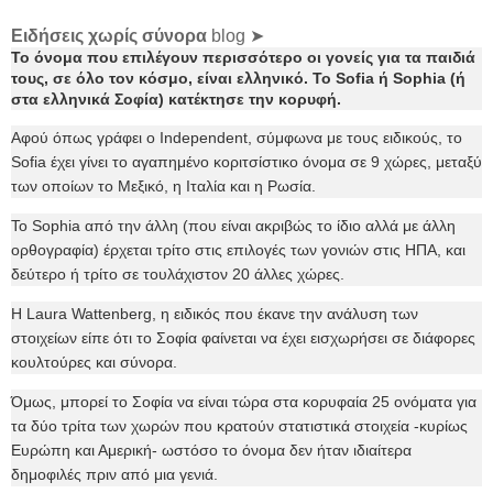
Ειδήσεις χωρίς σύνορα
blog ➤
Το όνομα που επιλέγουν περισσότερο οι γονείς για τα παιδιά
τους, σε όλο τον κόσμο, είναι ελληνικό. Το Sofia ή Sophia (ή
στα ελληνικά Σοφία) κατέκτησε την κορυφή.
Αφού όπως γράφει ο Independent, σύμφωνα με τους ειδικούς, το
Sofia έχει γίνει το αγαπημένο κοριτσίστικο όνομα σε 9 χώρες, μεταξύ
των οποίων το Μεξικό, η Ιταλία και η Ρωσία.
Το Sophia από την άλλη (που είναι ακριβώς το ίδιο αλλά με άλλη
ορθογραφία) έρχεται τρίτο στις επιλογές των γονιών στις ΗΠΑ, και
δεύτερο ή τρίτο σε τουλάχιστον 20 άλλες χώρες.
Η Laura Wattenberg, η ειδικός που έκανε την ανάλυση των
στοιχείων είπε ότι το Σοφία φαίνεται να έχει εισχωρήσει σε διάφορες
κουλτούρες και σύνορα.
Όμως, μπορεί το Σοφία να είναι τώρα στα κορυφαία 25 ονόματα για
τα δύο τρίτα των χωρών που κρατούν στατιστικά στοιχεία -κυρίως
Ευρώπη και Αμερική- ωστόσο το όνομα δεν ήταν ιδιαίτερα
δημοφιλές πριν από μια γενιά.