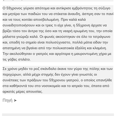
Ο 59χρονος γύρισε απότομα και αντίκρισε εμβρόντητος τη σύζυγο
και μητέρα των παιδιών του να στέκεται άναυδη, άσπρη σαν το πανί
και να τους κοιτάει αποσβολωμένη. Πριν καλά καλά
συνειδητοποιήσουν και οι τρεις τι είχε γίνει, η 55χρονη άρχισε να
βρίζει τόσο τον άντρα της όσο και τη νεαρή ερωμένη του, την οποία
μάλιστα γνώριζε καλά. Οι φωνές ακούστηκαν σε όλο το τετράγωνο
και, επειδή το σημείο είναι πολυσύχναστο, πολλά μάτια είδαν την
απατημένη να βγαίνει από την πολυκατοικία έξαλλη και κλαμένη.
Την ακολούθησαν ο γιατρός και αργότερα η μαυροντυμένη χήρα με
τις γόβες στιλέτο.
Σε χρόνο μηδέν το ροζ σκάνδαλο έκανε τον γύρο της πόλης και των
περιχώρων, αλλά μέχρι στιγμής δεν έχουν γίνει γνωστές οι
συνέπειες των πράξεων του 59χρονου γιατρού, ο οποίος επανήλθε
στα καθήκοντά του στο νοσοκομείο και το ιατρείο του, έπειτα από
αρκετές μέρες απουσίας.
Πηγή ➤