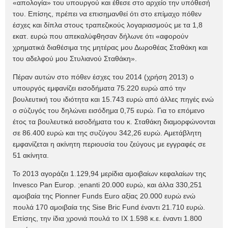
«απολογία» του υπουργού και έθεσε στο αρχείο την υπόθεσή
του. Επίσης, πρέπει να επισημανθεί ότι στο επίμαχο πόθεν
έσχες και δίπλα στους τραπεζικούς λογαριασμούς με τα 1,8
εκατ. ευρώ που απεκαλύφθησαν δήλωνε ότι «αφορούν
χρηματικά διαθέσιμα της μητέρας μου Δωροθέας Σταθάκη και
του αδελφού μου Στυλιανού Σταθάκη».
Πέραν αυτών στο πόθεν έσχες του 2014 (χρήση 2013) ο
υπουργός εμφανίζει εισοδήματα 75.220 ευρώ από την
βουλευτική του ιδιότητα και 15.743 ευρώ από άλλες πηγές ενώ
ο σύζυγός του δηλώνει εισόδημα 0,75 ευρώ. Για το επόμενο
έτος τα βουλευτικά εισοδήματα του κ. Σταθάκη διαμορφώνονται
σε 86.400 ευρώ και της συζύγου 342,26 ευρώ. Αμετάβλητη
εμφανίζεται η ακίνητη περιουσία του ζεύγους με εγγραφές σε
51 ακίνητα.
Το 2013 αγοράζει 1.129,94 μερίδια αμοιβαίων κεφαλαίων της
Invesco Pan Europ. ;enanti 20.000 ευρώ, και άλλα 330,251
αμοιβαία της Pionner Funds Euro αξίας 20.000 ευρώ ενώ
πουλά 170 αμοιβαία της Sise Bric Fund έναντι 21.710 ευρώ.
Επίσης, την ίδια χρονιά πουλά το ΙΧ 1.598 κ.ε. έναντι 1.800