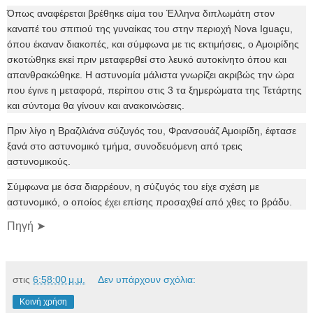
Όπως αναφέρεται βρέθηκε αίμα του Έλληνα διπλωμάτη στον
καναπέ του σπιτιού της γυναίκας του στην περιοχή Nova Iguaçu,
όπου έκαναν διακοπές, και σύμφωνα με τις εκτιμήσεις, ο Αμοιρίδης
σκοτώθηκε εκεί πριν μεταφερθεί στο λευκό αυτοκίνητο όπου και
απανθρακώθηκε. Η αστυνομία μάλιστα γνωρίζει ακριβώς την ώρα
που έγινε η μεταφορά, περίπου στις 3 τα ξημερώματα της Τετάρτης
και σύντομα θα γίνουν και ανακοινώσεις.
Πριν λίγο η Βραζιλιάνα σύζυγός του, Φρανσουάζ Αμοιρίδη, έφτασε
ξανά στο αστυνομικό τμήμα, συνοδευόμενη από τρεις
αστυνομικούς.
Σύμφωνα με όσα διαρρέουν, η σύζυγός του είχε σχέση με
αστυνομικό, ο οποίος έχει επίσης προσαχθεί από χθες το βράδυ.
Πηγή ➤
στις
6:58:00 μ.μ.
Δεν υπάρχουν σχόλια:
Κοινή χρήση