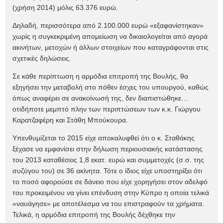
(χρήση 2014) μόλις 63.376 ευρώ.
Δηλαδή, περισσότερα από 2.100.000 ευρώ «εξαφανίστηκαν»
χωρίς η συγκεκριμένη απομείωση να δικαιολογείται από αγορά
ακινήτων, μετοχών ή άλλων στοιχείων που καταγράφονται στις
σχετικές δηλώσεις.
Σε κάθε περίπτωση η αρμόδια επιτροπή της Βουλής, θα
εξηγήσει την μεταβολή στο πόθεν έσχες του υπουργού, καθώς
όπως αναφέρει σε ανακοίνωσή της, δεν διαπιστώθηκε…
οτιδήποτε μεμπτό πλην των περιπτώσεων των κ.κ. Γιώργου
Καρατζαφέρη και Στάθη Μπούκουρα.
Υπενθυμίζεται το 2015 είχε αποκαλυφθεί ότι ο κ. Σταθάκης
ξέχασε να εμφανίσει στην δήλωση περιουσιακής κατάστασης
του 2013 καταθέσεις 1,8 εκατ. ευρώ και συμμετοχές (σ.σ. της
συζύγου του) σε 36 ακίνητα. Τότε ο ίδιος είχε υποστηρίξει ότι
το ποσό αφορούσε σε δάνειο που είχε χορηγήσει στον αδελφό
του προκειμένου να γίνει επένδυση στην Κύπρο η οποία τελικά
«ναυάγησε» με αποτέλεσμα να του επιστραφούν τα χρήματα.
Τελικά, η αρμόδια επιτροπή της Βουλής δέχθηκε την