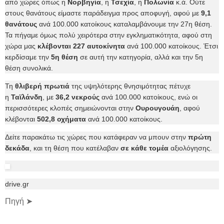
από χώρες όπως η
Νορβηγία
, η
Τσεχία
, η
Πολωνία
κ.ά. Ούτε
στους θανάτους είμαστε παράδειγμα προς αποφυγή, αφού με
9,1
θανάτους
ανά 100.000 κατοίκους καταλαμβάνουμε την 27η θέση.
Τα πήγαμε όμως πολύ χειρότερα στην εγκληματικότητα, αφού στη
χώρα μας
κλέβονται 227 αυτοκίνητα
ανά 100.000 κατοίκους. Έτσι
κερδίσαμε την
5η θέση
σε αυτή την κατηγορία, αλλά και την 5η
θέση συνολικά.
Τη
θλιβερή πρωτιά
της υψηλότερης θνησιμότητας πέτυχε
η
Ταϊλάνδη
, με
36,2 νεκρούς
ανά 100.000 κατοίκους, ενώ οι
περισσότερες κλοπές σημειώνονται στην
Ουρουγουάη
, αφού
κλέβονται
502,8 οχήματα
ανά 100.000 κατοίκους.
Δείτε παρακάτω τις χώρες που κατάφεραν να μπουν στην
πρώτη
δεκάδα
, και τη θέση που κατέλαβαν
σε κάθε τομέα
αξιολόγησης.
drive.gr
Πηγή ➤