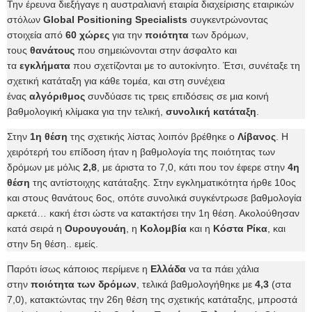
Την έρευνα διεξήγαγε η αυστραλιανή εταιρία διαχείρισης εταιρικών
στόλων
Global Positioning Specialists
συγκεντρώνοντας
στοιχεία από
60 χώρες
για την
ποιότητα
των δρόμων,
τους
θανάτους
που σημειώνονται στην άσφαλτο και
τα
εγκλήματα
που σχετίζονται με το αυτοκίνητο. Έτσι, συνέταξε τη
σχετική κατάταξη για κάθε τομέα, και στη συνέχεια
ένας
αλγόριθμος
συνδύασε τις τρεις επιδόσεις σε μια κοινή
βαθμολογική κλίμακα για την τελική,
συνολική κατάταξη
.
Στην
1η θέση
της σχετικής λίστας λοιπόν βρέθηκε ο
Λίβανος
. Η
χειρότερή του επίδοση ήταν η βαθμολογία της ποιότητας των
δρόμων με μόλις
2,8
, με άριστα το 7,0, κάτι που τον έφερε στην
4η
θέση
της αντίστοιχης κατάταξης. Στην εγκληματικότητα ήρθε 10ος
και στους θανάτους 6ος, οπότε συνολικά συγκέντρωσε βαθμολογία
αρκετά… κακή έτσι ώστε να κατακτήσει την 1η θέση. Ακολούθησαν
κατά σειρά η
Ουρουγουάη
, η
Κολομβία
και η
Κόστα Ρίκα
, και
στην 5η θέση.. εμείς.
Παρότι ίσως κάποιος περίμενε η
Ελλάδα
να τα πάει χάλια
στην
ποιότητα των δρόμων
, τελικά βαθμολογήθηκε με
4,3
(στα
7,0), κατακτώντας την 26η θέση της σχετικής κατάταξης, μπροστά